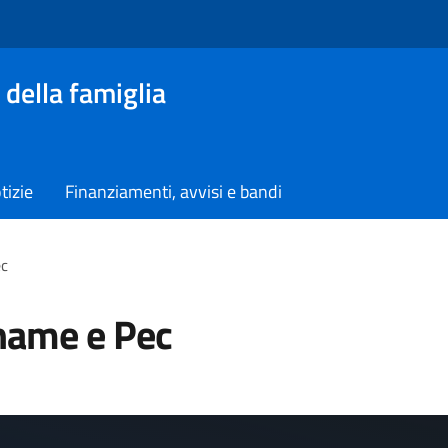
 della famiglia
tizie
Finanziamenti, avvisi e bandi
ec
name e Pec