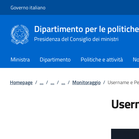
Vai al contenuto
Vai alla navigazione del sito
Governo italiano
Dipartimento per le politiche
Presidenza del Consiglio dei ministri
Ministra
Dipartimento
Politiche e attività
No
Homepage
/
...
/
...
/
...
/
Monitoraggio
/
Username e P
User