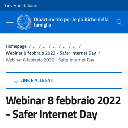
Vai al contenuto
Vai alla navigazione del sito
Governo italiano
Dipartimento per le politiche della
famiglia
Cerca
Homepage
/
...
/
...
/
...
/
...
/
...
/
Webinar 8 febbraio 2022 - Safer Internet Day
/
Webinar 8 febbraio 2022 - Safer Internet Day
LINK E ALLEGATI
Webinar 8 febbraio 2022
- Safer Internet Day