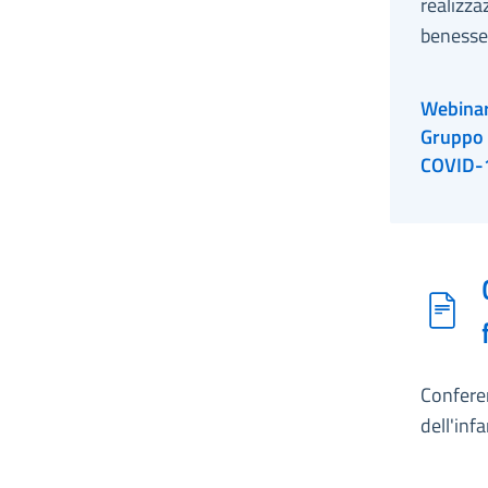
realizza
benesser
Webinar
Gruppo 
COVID-
Conferen
dell'inf