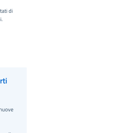
ati di
i.
rti
 nuove