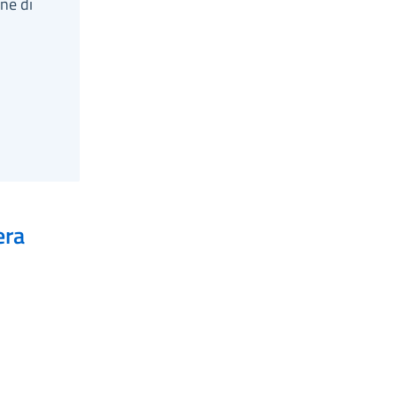
one di
era