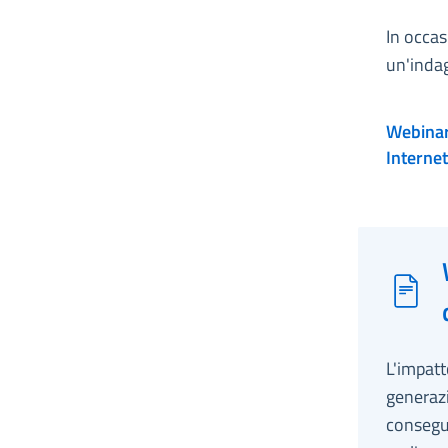
In occas
un'indag
Webinar
Interne
L'impatt
generazi
consegue