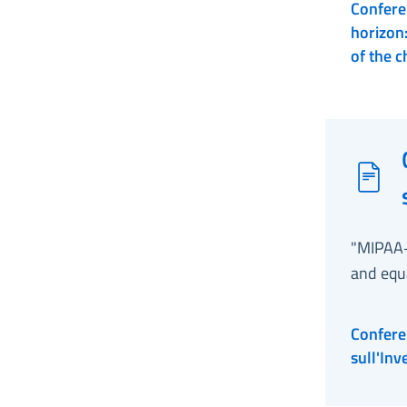
Confere
horizon:
of the c
"MIPAA+2
and equ
Confere
sull'In