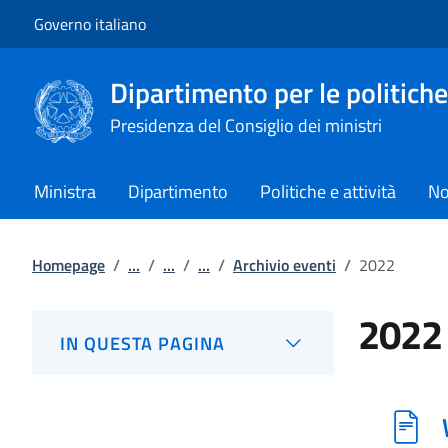
Vai al contenuto
Vai alla navigazione del sito
Governo italiano
Dipartimento per le politiche
Presidenza del Consiglio dei ministri
Ministra
Dipartimento
Politiche e attività
No
Homepage
/
...
/
...
/
...
/
Archivio eventi
/
2022
2022
IN QUESTA PAGINA