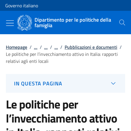
Vai al contenuto
Vai alla navigazione del sito
Governo italiano
Dipartimento per le politiche della
famiglia
Cerca
Homepage
/
...
/
...
/
...
/
Pubblicazioni e documenti
/
Le politiche per l’invecchiamento attivo in Italia: rapporti
relativi agli enti locali
IN QUESTA PAGINA
Le politiche per
l’invecchiamento attivo