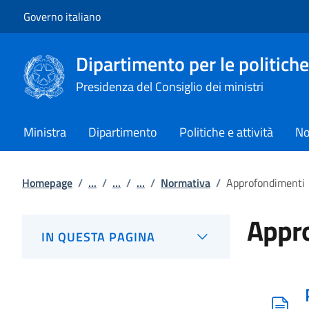
Vai al contenuto
Vai alla navigazione del sito
Governo italiano
Dipartimento per le politiche
Presidenza del Consiglio dei ministri
Ministra
Dipartimento
Politiche e attività
No
Homepage
/
...
/
...
/
...
/
Normativa
/
Approfondimenti
Appr
IN QUESTA PAGINA