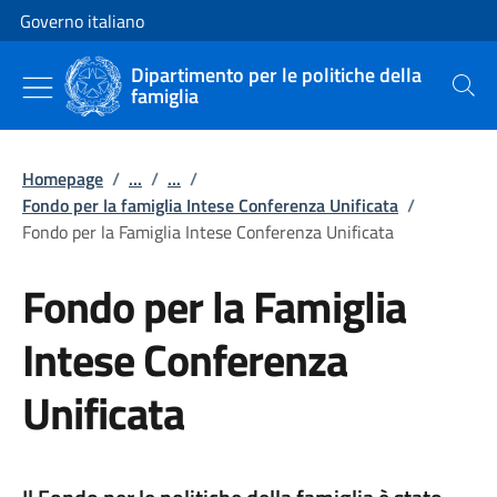
Vai al contenuto
Vai alla navigazione del sito
Governo italiano
Dipartimento per le politiche della
famiglia
Cerca
Homepage
/
...
/
...
/
Fondo per la famiglia Intese Conferenza Unificata
/
Fondo per la Famiglia Intese Conferenza Unificata
Fondo per la Famiglia
Intese Conferenza
Unificata