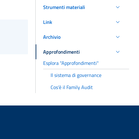
Strumenti materiali
Link
Archivio
Approfondimenti
Esplora "Approfondimenti"
Il sistema di governance
Cos'è il Family Audit