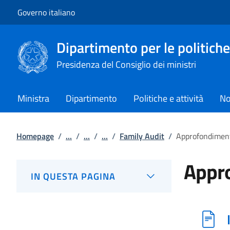
Vai al contenuto
Vai alla navigazione del sito
Governo italiano
Dipartimento per le politiche
Presidenza del Consiglio dei ministri
Ministra
Dipartimento
Politiche e attività
No
Homepage
/
...
/
...
/
...
/
Family Audit
/
Approfondimen
Appr
IN QUESTA PAGINA