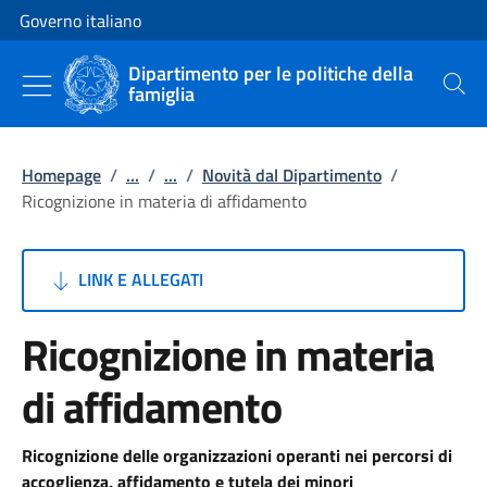
Vai al contenuto
Vai alla navigazione del sito
Governo italiano
Dipartimento per le politiche della
famiglia
Cerca
Homepage
/
...
/
...
/
Novità dal Dipartimento
/
Ricognizione in materia di affidamento
LINK E ALLEGATI
Ricognizione in materia
di affidamento
Ricognizione delle organizzazioni operanti nei percorsi di
accoglienza, affidamento e tutela dei minori