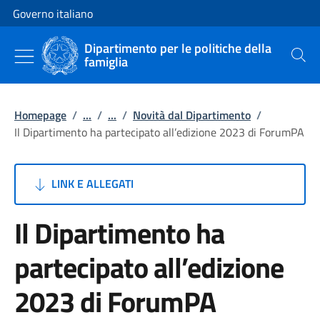
Vai al contenuto
Vai alla navigazione del sito
Governo italiano
Dipartimento per le politiche della
famiglia
Cerca
Homepage
/
...
/
...
/
Novità dal Dipartimento
/
Il Dipartimento ha partecipato all’edizione 2023 di ForumPA
LINK E ALLEGATI
Il Dipartimento ha
partecipato all’edizione
2023 di ForumPA