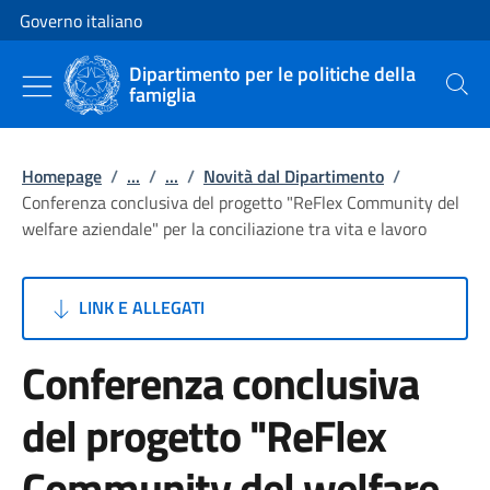
Vai al contenuto
Vai alla navigazione del sito
Governo italiano
Dipartimento per le politiche della
famiglia
Cerca
Homepage
/
...
/
...
/
Novità dal Dipartimento
/
Conferenza conclusiva del progetto "ReFlex Community del
welfare aziendale" per la conciliazione tra vita e lavoro
LINK E ALLEGATI
Conferenza conclusiva
del progetto "ReFlex
Community del welfare