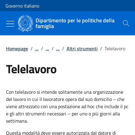
Vai al contenuto
Vai alla navigazione del sito
Governo italiano
Dipartimento per le politiche della
famiglia
Cerca
Homepage
/
...
/
...
/
...
/
Altri strumenti
/
Telelavoro
Telelavoro
Con telelavoro si intende solitamente una organizzazione
del lavoro in cui il lavoratore opera dal suo domicilio – che
viene attrezzato con una postazione ad hoc che include il pc
e gli altri strumenti necessari – per uno o più giorni alla
settimana.
Questa modalità deve essere autorizzata dal datore di