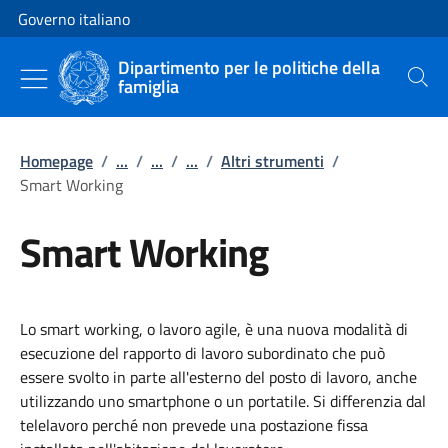
Vai al contenuto
Vai alla navigazione del sito
Governo italiano
Dipartimento per le politiche della
famiglia
Cerca
Homepage
/
...
/
...
/
...
/
Altri strumenti
/
Smart Working
Smart Working
Lo smart working, o lavoro agile, è una nuova modalità di
esecuzione del rapporto di lavoro subordinato che può
essere svolto in parte all'esterno del posto di lavoro, anche
utilizzando uno smartphone o un portatile. Si differenzia dal
telelavoro perché non prevede una postazione fissa