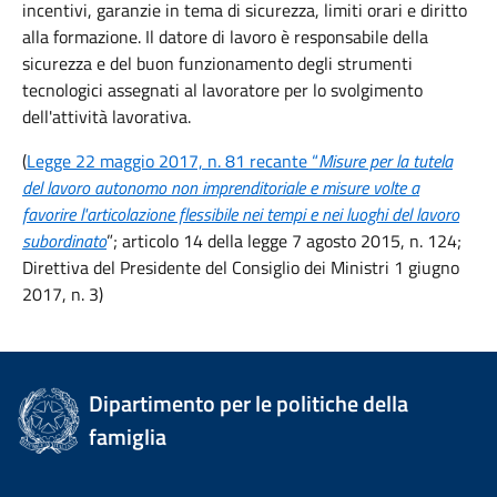
incentivi, garanzie in tema di sicurezza, limiti orari e diritto
alla formazione. Il datore di lavoro è responsabile della
sicurezza e del buon funzionamento degli strumenti
tecnologici assegnati al lavoratore per lo svolgimento
dell'attività lavorativa.
(
Legge 22 maggio 2017, n. 81 recante “
Misure per la tutela
del lavoro autonomo non imprenditoriale e misure volte a
favorire l'articolazione flessibile nei tempi e nei luoghi del lavoro
subordinato
”; articolo 14 della legge 7 agosto 2015, n. 124;
Direttiva del Presidente del Consiglio dei Ministri 1 giugno
2017, n. 3)
Dipartimento per le politiche della
famiglia