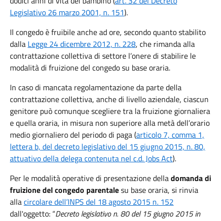
dodici anni di vita del bambino (
art. 32 del Decreto
Legislativo 26 marzo 2001, n. 151
).
Il congedo è fruibile anche ad ore, secondo quanto stabilito
dalla
Legge 24 dicembre 2012, n. 228
, che rimanda alla
contrattazione collettiva di settore l’onere di stabilire le
modalità di fruizione del congedo su base oraria.
In caso di mancata regolamentazione da parte della
contrattazione collettiva, anche di livello aziendale, ciascun
genitore può comunque scegliere tra la fruizione giornaliera
e quella oraria, in misura non superiore alla metà dell’orario
medio giornaliero del periodo di paga (
articolo 7, comma 1,
lettera b, del decreto legislativo del 15 giugno 2015, n. 80,
attuativo della delega contenuta nel c.d. Jobs Act
).
Per le modalità operative di presentazione della
domanda di
fruizione del congedo parentale
su base oraria, si rinvia
alla
circolare dell’INPS del 18 agosto 2015 n. 152
dall'oggetto: “
Decreto legislativo n. 80 del 15 giugno 2015 in