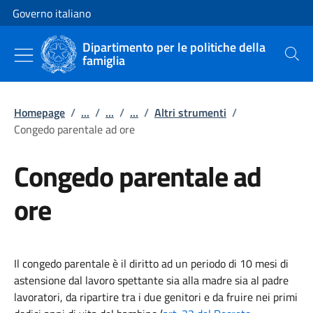
Vai al contenuto
Vai alla navigazione del sito
Governo italiano
Dipartimento per le politiche della
famiglia
Cerca
Homepage
/
...
/
...
/
...
/
Altri strumenti
/
Congedo parentale ad ore
Congedo parentale ad
ore
Il congedo parentale è il diritto ad un periodo di 10 mesi di
astensione dal lavoro spettante sia alla madre sia al padre
lavoratori, da ripartire tra i due genitori e da fruire nei primi