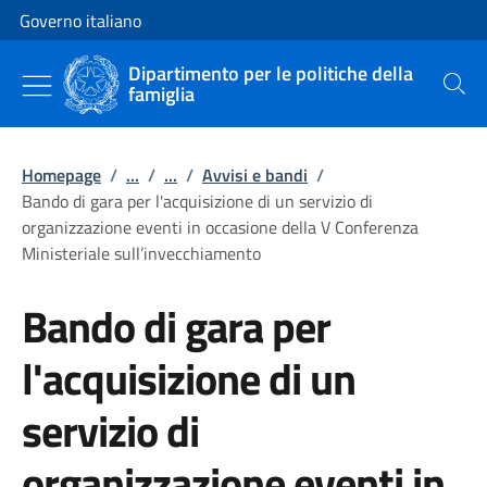
Vai al contenuto
Vai alla navigazione del sito
Governo italiano
Dipartimento per le politiche della
famiglia
Cerca
Homepage
/
...
/
...
/
Avvisi e bandi
/
Bando di gara per l'acquisizione di un servizio di
organizzazione eventi in occasione della V Conferenza
Ministeriale sull’invecchiamento
Bando di gara per
l'acquisizione di un
servizio di
organizzazione eventi in