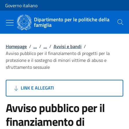
Vai al contenuto
Vai alla navigazione del sito
Governo italiano
Dipartimento per le politiche della
famiglia
Cerca
Homepage
/
...
/
...
/
Avvisi e bandi
/
Avviso pubblico per il finanziamento di progetti per la
protezione e il sostegno di minori vittime di abuso e
sfruttamento sessuale
LINK E ALLEGATI
Avviso pubblico per il
finanziamento di