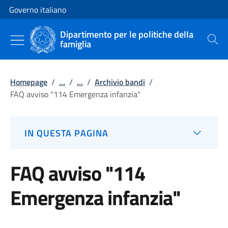
Vai al contenuto
Vai alla navigazione del sito
Governo italiano
Dipartimento per le politiche della
famiglia
Cerca
Homepage
/
...
/
...
/
Archivio bandi
/
FAQ avviso "114 Emergenza infanzia"
IN QUESTA PAGINA
FAQ avviso "114
Emergenza infanzia"