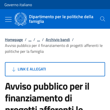
Vai al contenuto
Vai alla navigazione del sito
Governo italiano
Dipartimento per le politiche della
famiglia
Cerca
Homepage
/
...
/
...
/
Archivio bandi
/
Avviso pubblico per il finanziamento di progetti afferenti le
politiche per la famiglia
LINK E ALLEGATI
Avviso pubblico per il
finanziamento di
progetti afferenti le