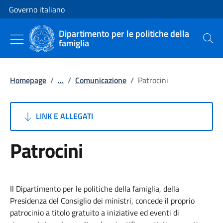
Vai al contenuto
Vai alla navigazione del sito
Governo italiano
Dipartimento per le politiche della
famiglia
Cerca
Homepage
/
...
/
Comunicazione
/
Patrocini
LINK E ALLEGATI
Patrocini
Il Dipartimento per le politiche della famiglia, della
Presidenza del Consiglio dei ministri, concede il proprio
patrocinio a titolo gratuito a iniziative ed eventi di