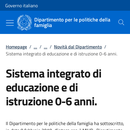
Vai al contenuto
Vai alla navigazione del sito
Governo italiano
Dipartimento per le politiche della
famiglia
Cerca
Homepage
/
...
/
...
/
Novità dal Dipartimento
/
Sistema integrato di educazione e di istruzione 0-6 anni.
Sistema integrato di
educazione e di
istruzione 0-6 anni.
Il Dipartimento per le politiche della famiglia ha sottoscritto,