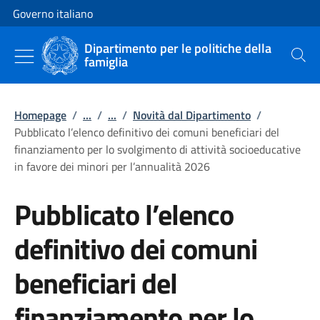
Vai al contenuto
Vai alla navigazione del sito
Governo italiano
Dipartimento per le politiche della
famiglia
Cerca
Homepage
/
...
/
...
/
Novità dal Dipartimento
/
Pubblicato l’elenco definitivo dei comuni beneficiari del
finanziamento per lo svolgimento di attività socioeducative
in favore dei minori per l’annualità 2026
Pubblicato l’elenco
definitivo dei comuni
beneficiari del
finanziamento per lo