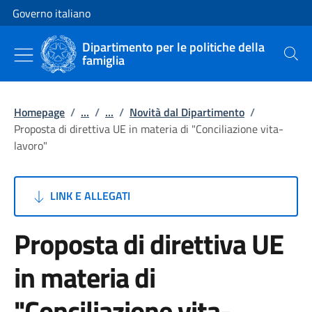
Vai al contenuto
Vai alla navigazione del sito
Governo italiano
Dipartimento per le politiche della
famiglia
Cerca
Homepage
/
...
/
...
/
Novità dal Dipartimento
/
Proposta di direttiva UE in materia di "Conciliazione vita-
lavoro"
LINK E ALLEGATI
Proposta di direttiva UE
in materia di
"Conciliazione vita-