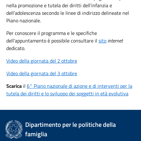
nella promozione e tutela dei diritti dell’infanzia e
dell’adolescenza secondo le linee di indirizzo delineate nel
Piano nazionale.
Per conoscere il programma e le specifiche
dell’appuntamento è possibile consultare il
sito
internet
dedicato.
Video della giornata del 2 ottobre
Video della giornata del 3 ottobre
Scarica
il
6° Piano nazionale di azione e di interventi per la
tutela dei diritti e lo sviluppo dei soggetti in età evolutiva
Dipartimento per le politiche della
famiglia