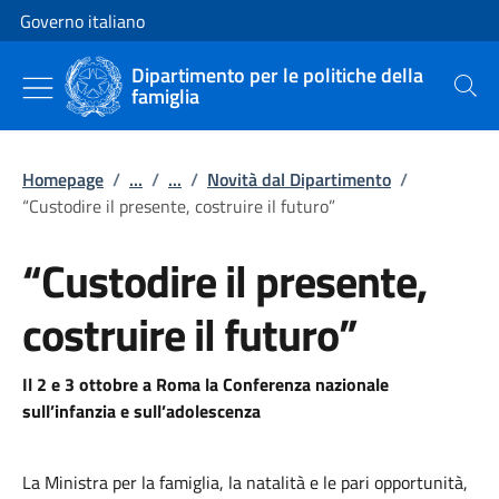
Vai al contenuto
Vai alla navigazione del sito
Governo italiano
Dipartimento per le politiche della
famiglia
Cerca
Homepage
/
...
/
...
/
Novità dal Dipartimento
/
“Custodire il presente, costruire il futuro”
“Custodire il presente,
costruire il futuro”
Il 2 e 3 ottobre a Roma la Conferenza nazionale
sull’infanzia e sull’adolescenza
La Ministra per la famiglia, la natalità e le pari opportunità,