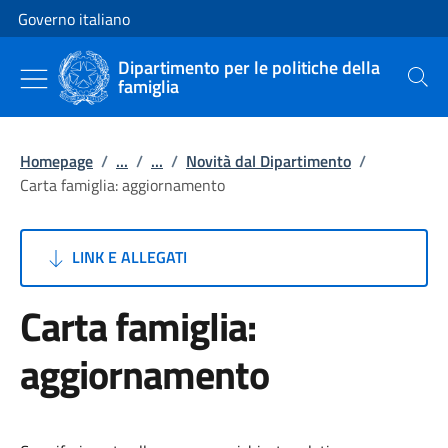
Vai al contenuto
Vai alla navigazione del sito
Governo italiano
Dipartimento per le politiche della
famiglia
Cerca
Homepage
/
...
/
...
/
Novità dal Dipartimento
/
Carta famiglia: aggiornamento
LINK E ALLEGATI
Carta famiglia:
aggiornamento