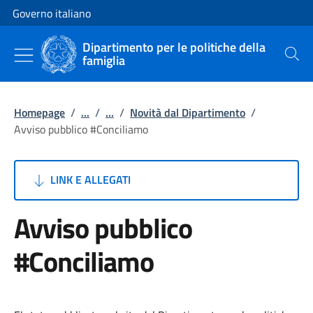
Vai al contenuto
Vai alla navigazione del sito
Governo italiano
Dipartimento per le politiche della
famiglia
Cerca
Homepage
/
...
/
...
/
Novità dal Dipartimento
/
Avviso pubblico #Conciliamo
LINK E ALLEGATI
Avviso pubblico
#Conciliamo