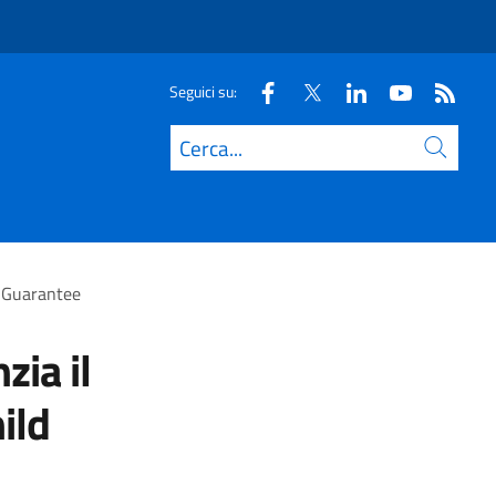
Seguici su:
Cerca
d Guarantee
zia il
ild