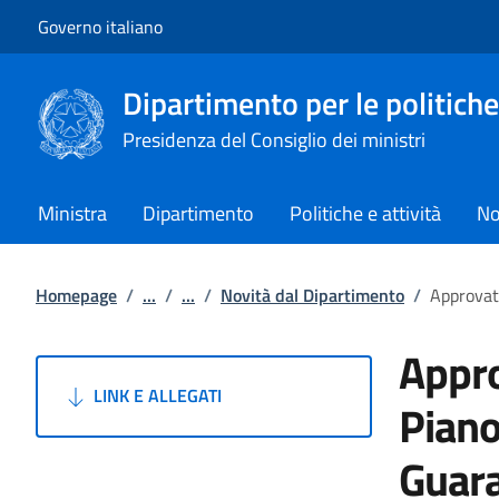
Vai al contenuto
Vai alla navigazione del sito
Governo italiano
Dipartimento per le politiche
Presidenza del Consiglio dei ministri
Ministra
Dipartimento
Politiche e attività
No
Homepage
/
...
/
...
/
Novità dal Dipartimento
/
Approvato
Appro
LINK E ALLEGATI
Piano
Guar