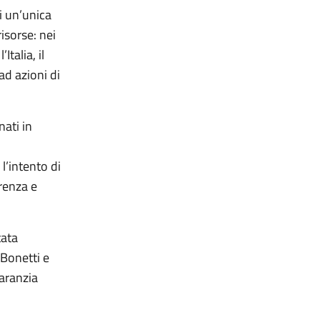
i un’unica
risorse: nei
talia, il
ad azioni di
nati in
 l’intento di
erenza e
tata
 Bonetti e
Garanzia