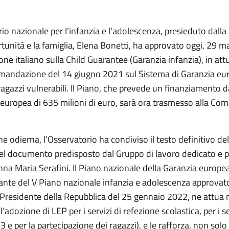
io nazionale per l’infanzia e l’adolescenza, presieduto dalla
rtunità e la famiglia, Elena Bonetti, ha approvato oggi, 29 m
one italiano sulla Child Guarantee (Garanzia infanzia), in at
mandazione del 14 giugno 2021 sul Sistema di Garanzia eur
ragazzi vulnerabili. Il Piano, che prevede un finanziamento d
 europea di 635 milioni di euro, sarà ora trasmesso alla Co
ne odierna, l’Osservatorio ha condiviso il testo definitivo de
del documento predisposto dal Gruppo di lavoro dedicato e 
nna Maria Serafini. Il Piano nazionale della Garanzia europea
ante del V
Piano nazionale infanzia e adolescenza approvat
 Presidente della Repubblica del 25 gennaio 2022, ne attua 
, l’adozione di LEP per i servizi di refezione scolastica, per i s
3 e per la partecipazione dei ragazzi), e le rafforza, non solo 