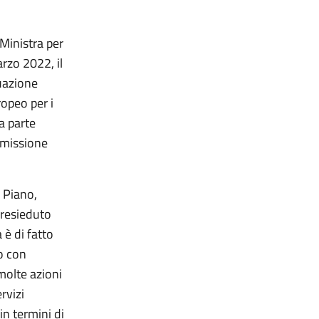
 Ministra per
arzo 2022, il
tuazione
opeo per i
a parte
mmissione
l Piano,
presieduto
 è di fatto
o con
molte azioni
ervizi
in termini di