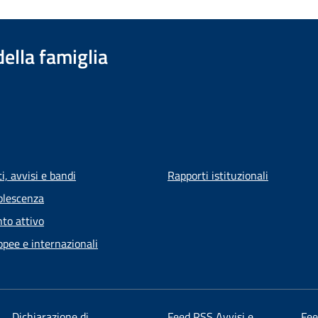
della famiglia
, avvisi e bandi
Rapporti istituzionali
olescenza
to attivo
opee e internazionali
Dichiarazione di
Feed RSS Avvisi e
Fe