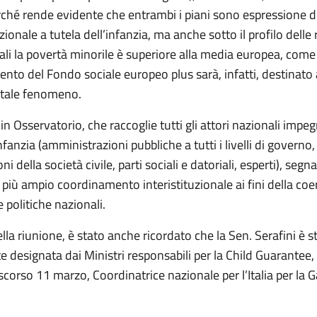
rché rende evidente che entrambi i piani sono espressione d
zionale a tutela dell’infanzia, ma anche sotto il profilo delle 
ali la povertà minorile è superiore alla media europea, come l’I
ento del Fondo sociale europeo plus sarà, infatti, destinato 
 tale fenomeno.
 in Osservatorio, che raccoglie tutti gli attori nazionali impeg
nfanzia (amministrazioni pubbliche a tutti i livelli di governo,
i della società civile, parti sociali e datoriali, esperti), segna
l più ampio coordinamento interistituzionale ai fini della co
e politiche nazionali.
lla riunione, è stato anche ricordato che la Sen. Serafini è s
e designata dai Ministri responsabili per la Child Guarantee,
scorso 11 marzo, Coordinatrice nazionale per l’Italia per la 