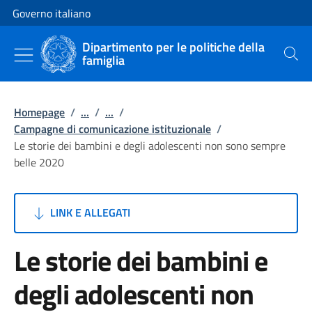
Vai al contenuto
Vai alla navigazione del sito
Governo italiano
Dipartimento per le politiche della
famiglia
Cerca
Homepage
/
...
/
...
/
Campagne di comunicazione istituzionale
/
Le storie dei bambini e degli adolescenti non sono sempre
belle 2020
LINK E ALLEGATI
Le storie dei bambini e
degli adolescenti non