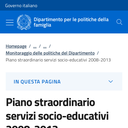
Vai al contenuto
Vai alla navigazione del sito
Governo italiano
Dipartimento per le politiche della
famiglia
Cerca
Homepage
/
...
/
...
/
Monitoraggio delle politiche del Dipartimento
/
Piano straordinario servizi socio-educativi 2008-2013
IN QUESTA PAGINA
Piano straordinario
servizi socio-educativi