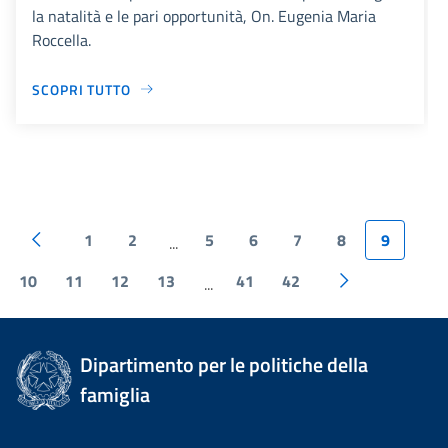
la natalità e le pari opportunità, On. Eugenia Maria
Roccella.
SCOPRI TUTTO
1
2
5
6
7
8
9
...
10
11
12
13
41
42
...
Dipartimento per le politiche della
famiglia